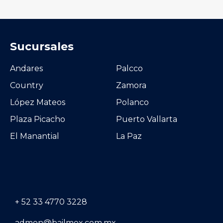
Sucursales
Andares
Palcco
Country
Zamora
López Mateos
Polanco
Plaza Picacho
Puerto Vallarta
El Manantial
La Paz
+ 52 33 4770 3228
admon@bailmex.com.mx