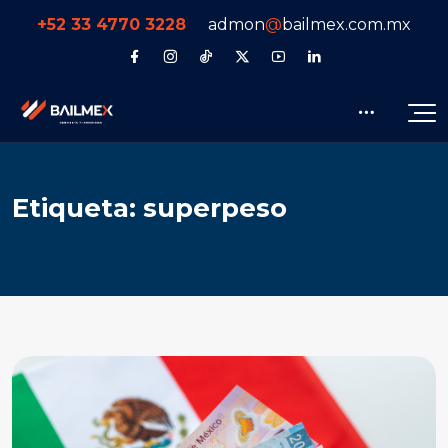
+52 33 4770 3228
admon
@
bailmex.com.mx
E
t
i
q
u
e
t
a
:
s
u
p
e
r
p
e
s
o