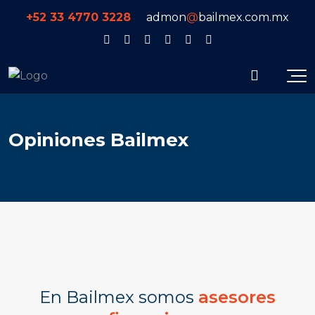
+52 33 4770 3228
admon
@
bailmex.com.mx
Opiniones Bailmex
En Bailmex somos
asesores