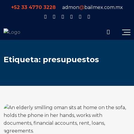
+52 33 4770 3228
admon
@
bailmex.com.mx
E
t
i
q
u
e
t
a
:
p
r
e
s
u
p
u
e
s
t
o
s