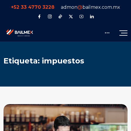
+52 33 4770 3228
admon
@
bailmex.com.mx
E
t
i
q
u
e
t
a
:
i
m
p
u
e
s
t
o
s