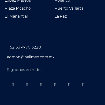
López Mateos
Polanco
Plaza Picacho
Puerto Vallarta
El Manantial
La Paz
+ 52 33 4770 3228
admon@bailmex.com.mx
Síguenos en redes