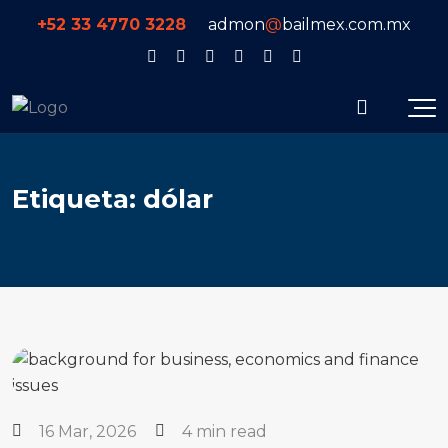
+52 33 4770 3228
admon
@
bailmex.com.mx
E
t
i
q
u
e
t
a
:
d
ó
l
a
r
16 Mar, 2026
4 min read