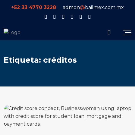
+52 33 4770 3228
admon
@
bailmex.com.mx
E
t
i
q
u
e
t
a
:
c
r
é
d
i
t
o
s