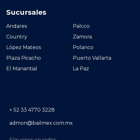
Sucursales
Andares
Palcco
Country
Zamora
López Mateos
Polanco
Plaza Picacho
Puerto Vallarta
El Manantial
La Paz
+ 52 33 4770 3228
admon@bailmex.com.mx
Síguenos en redes