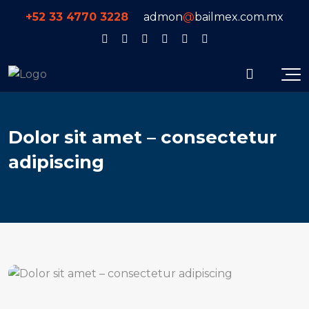
+52 33 4770 3228
admon
@
bailmex.com.mx
Dolor sit amet – consectetur
adipiscing