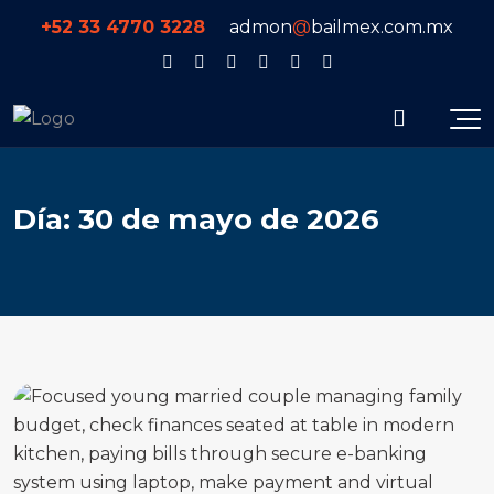
+52 33 4770 3228
admon
@
bailmex.com.mx
D
í
a
:
3
0
d
e
m
a
y
o
d
e
2
0
2
6